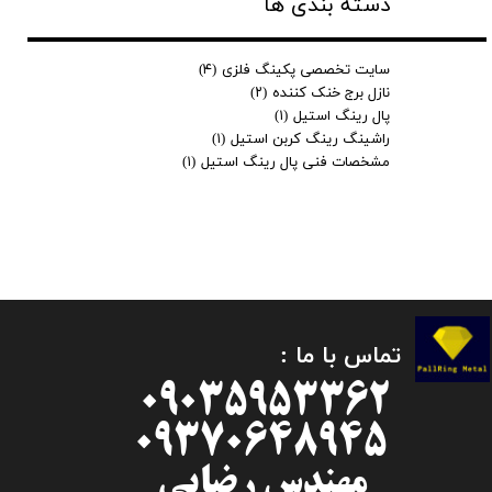
دسته بندی ها
سایت تخصصی پکینگ فلزی
(۴)
نازل برج خنک کننده
(۲)
پال رینگ استیل
(۱)
راشینگ رینگ کربن استیل
(۱)
مشخصات فنی پال رینگ استیل
(۱)
تماس با ما :
09035953362
09370648945
مهندس رضایی