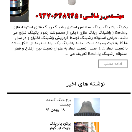
پکینگ راشینگ رینگ استنلس استیل راشینگ رینگ فلزی استوانه فلزی
Raschig ( راشینگ رینگ فلزی ) یکی از محصولات رندوم پکینگ فلزی می
باشد . طراحی استوانه راشینگ توسط فردریش راشینگ اختراع و در سال
1914 به ثبت رسیده است . حلقه راشینگ یک لوله استوانه ای شکل ساده
با نسبت ابعاد 1: 1 است . نسبت ابعاد به عنوان نسبت بین ارتفاع و قطر
استوانه راشینگ Raschig تعریف می …
ادامه مطلب
نوشته های اخیر
برج خنک کننده
چیست
۲۸ بهمن ۹۹
پرکن پالرینگ
جهت ایر کولر