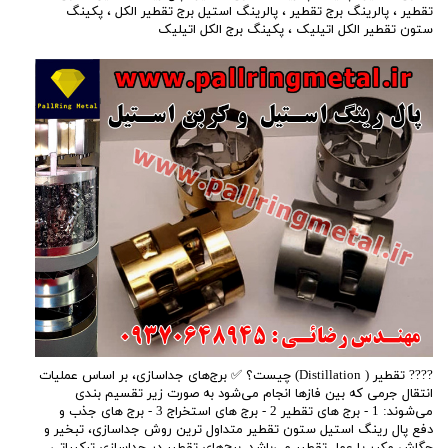
تقطیر
،
پالرینگ برج تقطیر
،
پالرینگ استیل برج تقطیر الکل
،
پکینگ
ستون تقطیر الکل اتیلیک
،
پکینگ برج الکل اتیلیک
???? تقطير ( Distillation) چیست؟ ✅ برج‌های جداسازی، بر اساس عمليات
انتقال جرمی كه بين فازها انجام می‌شود به صورت زير تقسيم بندی
می‌شوند: 1 - برج های تقطير 2 - برج های استخراج 3 - برج های جذب و
دفع پال رینگ استیل ستون تقطیر متداول ترين روش جداسازی، تبخير و
چگاش مكرر يا عمل تقطير مي‌باشد. برج‌های تقطیر در جداسازی ترکیباتی