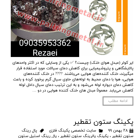
ایر کولر (مبدل هوای خنک) چیست؟ ✅ یکی از وسایلی که در اکثر واحدهای
پالایشگاهی و پتروشیمیایی برای کاهش دمای سیالات مورد استفاده قرار
میگیرند، خنک کننده‌های هوایی می‌باشند. ???? در خنک کننده‌های
هوایی، هوا با دمای محیط به لوله‌های حاوی سیال گرم برخورد کرده و باعث
کاهش دمای دیواره لوله می‌شود و به این ترتیب دمای سیال داخل لوله
کاهش می‌یابد. معمولاً مبدل های خنک کننده هوایی در دو …
ادامه مطلب
پکینگ ستون تقطیر
۲۸ بهمن ۹۹
سایت تخصصی پکینگ فلزی
پال رینگ
ستون تقطیر
،
پکینگ پالرینگ ستون تقطیر
،
پال رینگ استیل ستون