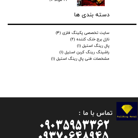
دسته بندی ها
سایت تخصصی پکینگ فلزی
(۴)
نازل برج خنک کننده
(۲)
پال رینگ استیل
(۱)
راشینگ رینگ کربن استیل
(۱)
مشخصات فنی پال رینگ استیل
(۱)
تماس با ما :
09035953362
09370648945