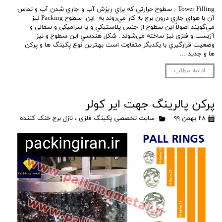
Tower Filling : ﺳﻄﻮﺡ ﺣﺮﺍﺭﺗﻲ ﻛﻪ ﺑﺮﺍﻱ ﺭﻳﺰﺵ ﺁﺏ ﻭ ﺟﺎﺭﻱ ﺷﺪﻥ ﺁﺏ ﻭ ﺗﻤﺎﺱ
ﺁﻥ ﺑﺎ ﻫﻮﺍﻱ ﺟﺎﺭﻱ ﺩﺭﻭﻥ ﺑﺮﺝ ﺑﻪ ﻛﺎﺭ ﻣﻲﺭﻭﻧﺪ ﺑﻪ ﺍﻳﻦ ﺳﻄﻮﺡ Packing ﻧﻴﺰ
ﻣﻲﮔﻮﻳﻨﺪ ﺍﺻﻮﻻﹰ ﺍﻳﻦ ﺳﻄﻮﺡ ﺍﺯ ﺟﻨﺲ ﭘﻼﺳﺘﻴﻜﻲ ﻭ ﻳﺎ سرامیکی و ﺳﻔﺎلی ﻭ
ﺁﺯﺑﺴﺖ و فلزی ﻧﻴﺰ ﺳﺎﺧﺘﻪ ﻣﻲﺷﻮﻧﺪ . ﺷﻜﻞ ﻫﻨﺪﺳﻲ ﺍﻳﻦ ﺳﻄﻮﺡ ﻭ ﻧﻴﺰ
ﻭﺿﻌﻴﺖ ﻗﺮﺍﺭﮔﻴﺮﻱ با ﻳﻜﺪﻳﮕﺮ ﻣﺘﻔﺎﻭﺕ ﺍﺳﺖ بهترین نوع پکینگ ها و پرکن
ها و جدید …
ادامه مطلب
پرکن پالرینگ جهت ایر کولر
۲۸ بهمن ۹۹
سایت تخصصی پکینگ فلزی
،
نازل برج خنک کننده