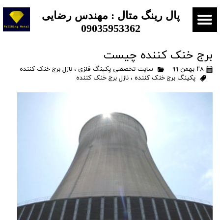
​​​پال رینگ متال : مهندس رضایی
09035953362
برج خنک کننده چیست
۲۸ بهمن ۹۹
سایت تخصصی پکینگ فلزی
،
نازل برج خنک کننده
پکینگ برج خنک کننده
،
نازل برج خنک کننده