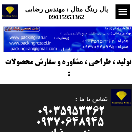
​​​پال رینگ متال : مهندس رضایی
09035953362
ولید ، طراحی ، مشاوره و سفارش محصولات
:
تماس با ما :
09035953362
09370648945